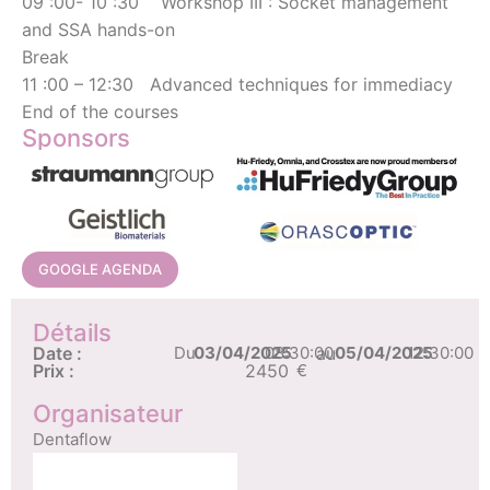
09 :00- 10 :30 Workshop III : Socket management
and SSA hands-on
Break
11 :00 – 12:30 Advanced techniques for immediacy
End of the courses
Sponsors
GOOGLE AGENDA
Détails
Date :
Du
03/04/2025
08:30:00
au
05/04/2025
12:30:00
Prix :
2450
€
Organisateur
Dentaflow