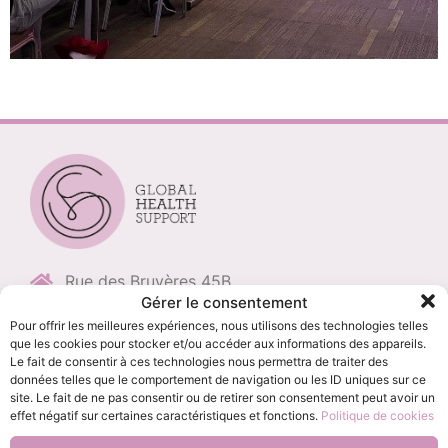
Rue des Bruyères 45B
Gérer le consentement
B-4052 Beaufays
Pour offrir les meilleures expériences, nous utilisons des technologies telles
+32 (0)496 11 86 79
que les cookies pour stocker et/ou accéder aux informations des appareils.
Le fait de consentir à ces technologies nous permettra de traiter des
+32 (0)4 235 68 98
données telles que le comportement de navigation ou les ID uniques sur ce
info@globalhealthsupport.be
site. Le fait de ne pas consentir ou de retirer son consentement peut avoir un
effet négatif sur certaines caractéristiques et fonctions.
Politique de cookies
BE0694.509.409